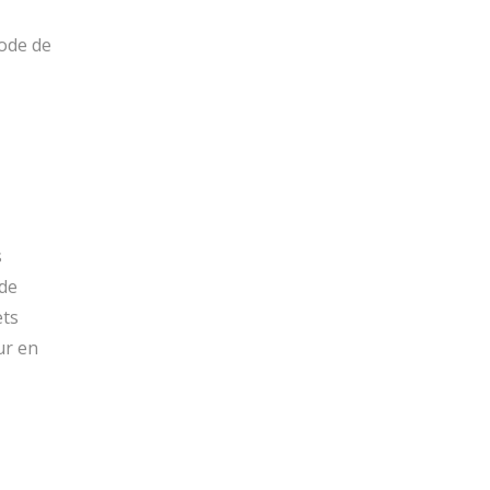
iode de
s
 de
ets
ur en