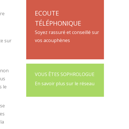
ECOUTE
fre
TÉLÉPHONIQUE
Soyez rassuré et conseillé sur
vos acouphènes
te sur
 non
VOUS ÊTES SOPHROLOGUE
lus
En savoir plus sur le réseau
 le
 se
ses
la