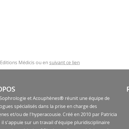
ditions Médicis ou en
suivant ce lien
OPOS
 Sophrologie et Acouphènes® réunit une équipe de
ogues spécialisés dans la prise en charge des
nes et/ou de l'hyperacousie. Créé en 2010 par Patricia
il s'appuie sur un travail d'équipe pluridisciplinaire