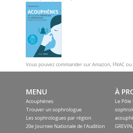
Vous pouvez commander sur Amazon, FNAC ou E
MENU
À PR
Acouphènes
Le Pôle
Trouver un sophrologue
sophrol
Les sophrologues par région
acouphè
20e Journee Nationale de l'Audition
GREVIN, 