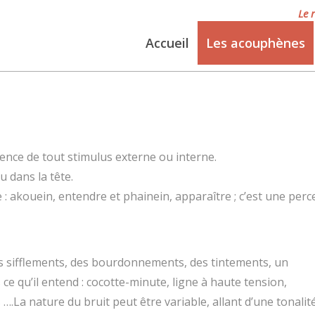
Le 
Accueil
Les acouphènes
ence de tout stimulus externe ou interne.
u dans la tête.
Les acouphènes
 : akouein, entendre et phainein, apparaître ; c’est une perc
 sifflements, des bourdonnements, des tintements, un
 ce qu’il entend : cocotte-minute, ligne à haute tension,
.La nature du bruit peut être variable, allant d’une tonalit